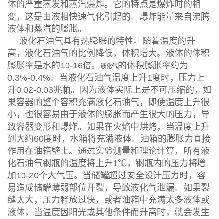
体的严重蒸发和蒸汽爆炸。它的特点是爆炸时的相
变，这是由液相快速气化引起的。爆炸能量来自沸腾
液体和蒸汽的膨胀。
液化石油气具有热膨胀的特性。随着温度的升
高，液化石油气的比例降低，体积增大。液体的体积
膨胀率是水的10-16倍。
的体积膨胀率约为
液化气
0.3%-0.4%。当液化石油气温度上升1度时，压力上
升0.02-0.03兆帕。因为液体实际上是不可压缩的，如
果容器的整个容积充满液化石油气，即使温度上升很
小，也很容易由于液体的膨胀而产生很大的压力，导
致容器变形和爆炸。如果在火焰中烘烤，当温度上升
到大约60度时，水箱将充满液体。油箱的膨胀力直接
作用在油箱壁上。通过实验测量和理论计算，所有液
化石油气钢瓶的温度将上升1℃，钢瓶内的压力将增
加10-20个大气压。当储罐超过安全设计压力时，容
易造成储罐薄弱部位开裂，导致液化气泄漏。如果裂
缝太大，压力释放过快，或者油箱中充满太多液体或
液体，当温度因阳光或其他条件而升高时，就会发生