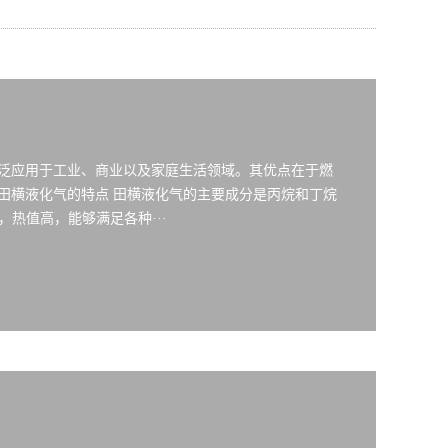
广泛应用于工业、商业以及家庭生活领域。其优点在于燃
田横液化气的特点 田横液化气的主要成分是丙烷和丁烷
，热值高，能够满足各种···