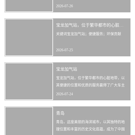
经济发展具有重要意义。将从田横液化气的
2026-07-26
发展历程、技术特点、应用领域以及面临的
挑战等方面进行探讨，旨在为读者提供一个
宝龙加气站，位于繁华都市的心脏地带，以其便捷的地理位置和优质的服务赢得了广大车主的青睐。作为城市交通的重要组成部分，它不仅为市民提供了方便快捷的加油服务，还为城市的环保事业做出了积极贡献。
全面、深入的了解。 关键词田横液化气；能
源应用；环保；经济影响 在现代社会，随着
关键词宝龙加气站；便捷服务；环保贡献
科技的进步和经济的发展，人们对能···
2026-07-25
宝龙加气站
宝龙加气站，位于繁华都市的心脏地带，以
其便捷的位置和优质的服务赢得了广大车主
的青睐。作为城市交通的重要组成部分，宝
2026-07-24
龙加气站不仅为汽车提供了源源不断的能源
支持，更是城市生活的一部分，体现了现代
青岛
科技与环保理念的结合。 关键词宝龙加气
站；城市交通；环保；能源支持
青岛，这座美丽的海滨城市，以其独特的地
理位置和丰富的历史文化底蕴，成为了中国