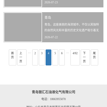
北方的重要港口之一。近年来，随着城市化
2026-07-23
进程的加快，青岛的能源需求也日益增长。
液化气作为一种清洁能源，因其高效、便捷
青岛
的特点，在青岛的日常生活中扮演着重要的
角色。将探讨青岛液化气的使用情况，分析
青岛，这座美丽的海滨城市，不仅以其独特
其对当地居民生活的影响，以及面临的···
的自然风光和丰富的历史文化遗产吸引着无
数游客，更以它那高效便捷的加气站服务，
2026-07-22
为市民的出行提供了极大的便利。在青岛，
无论是繁忙的街道还是宁静的小巷，都能找
···
···
首
上
2
3
到分布合理的加气站，它们如同城市的毛细
4
5
6
4/92
下
尾
页
一
一
页
血管，为汽车提供动力，为生活增添活力。
页
页
关键词青岛；加气站；便捷服务；环保···
青岛银汇石油液化气有限公司
电话：18663955070